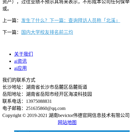
资产），过往业绩不预示其将来表示，不形成本公司任何保举
或。
上一篇：
发生了什么？下一篇：查询拜访人员称「北溪」
下一篇：
国内大学校友排名前三均
关于我们
ai资讯
ai应用
我们的联系方式
长沙地址：湖南省长沙市岳麓区岳麓街道
岳阳地址：湖南省岳阳市经开区海凌科技园
联系电话：13975088831
电子邮箱：251635860@qq.com
Copyright © 2019-2021 湖南bevictor伟德官网信息技术有限公司
网站地图