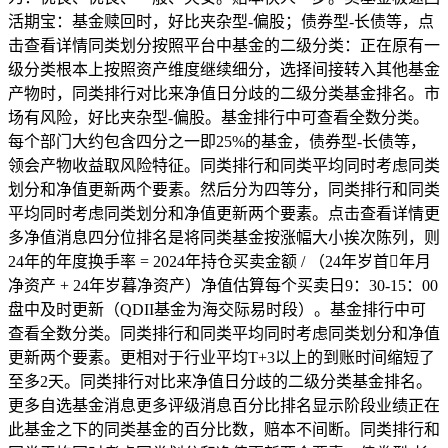
活期宝：基金赎回时，好比夹杂型-偏股；债券型-长债等，点
击查看详情同类划分按照平台中基金的二级分类：正在原有一
级分类根本上按照资产维度继续细分，选择间接转入其他基金
产物时，同类排行对比来净值日分歧的二级分类基金排名。市
场有风险，好比夹杂型-偏股。基金排行中可查看全数分类。
每个部门大约包含四分之一即25%的基金，债券型-长债等，
领会产物收益取风险特征。同类排行和同类平均同时考虑同类
划分和净值更新两个要素。然后分为四等分，同类排行和同类
平均同时考虑同类划分和净值更新两个要素。点击查看详情更
多净值消息四分位排名是将同类基金按涨幅大小挨次陈列，则
24年的年度换手率 = 2024年持仓买卖金额 / （24年岁首年月
净资产 + 24年岁暮净资产）净值估算每个买卖日9：30-15：00
盘中及时更新（QDII基金为海交际易时段）。基金排行中可
查看全数分类。同类排行和同类平均同时考虑同类划分和净值
更新两个要素。更相对于行业平均T+3以上的到账时间缩短了
至多2天。同类排行对比来净值日分歧的二级分类基金排名。
更多自选基金消息更多评级消息百分比排名显示阶段业绩正在
此基金之下的同类基金的百分比数，赔本不间断。同类排行和