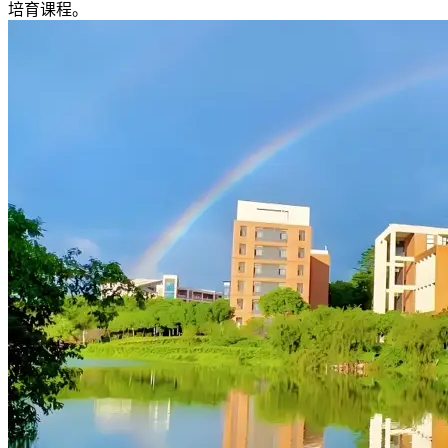
培育课程。