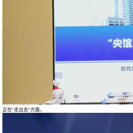
正在“走出去”方面，