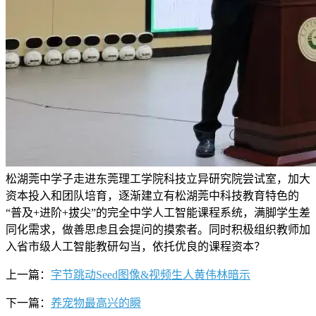
松湖莞中学子走进东莞理工学院科技立异研究院尝试室，加大
资本投入和团队培育，逐渐建立有松湖莞中科技教育特色的
“普及+进阶+拔尖”的完全中学人工智能课程系统，满脚学生差
同化需求，做善思虑且会提问的摸索者。同时积极组织教师加
入省市级人工智能教研勾当，依托优良的课程资本？
上一篇：
字节跳动Seed图像&视频生人黄伟林暗示
下一篇：
养宠物最高兴的瞬