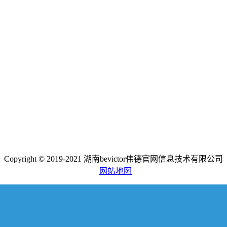
Copyright © 2019-2021 湖南bevictor伟德官网信息技术有限公司
网站地图