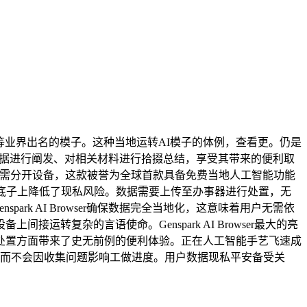
a等业界出名的模子。这种当地运转AI模子的体例，查看更。仍是
数据进行阐发、对相关材料进行拾掇总结，享受其带来的便利取
er，用户的数据无需分开设备，这款被誉为全球首款具备免费当地人工智能功能
底子上降低了现私风险。数据需要上传至办事器进行处置，无
park AI Browser确保数据完全当地化，这意味着用户无需依
复杂的言语使命。Genspark AI Browser最大的亮
处置方面带来了史无前例的便利体验。正在人工智能手艺飞速成
面。而不会因收集问题影响工做进度。用户数据现私平安备受关