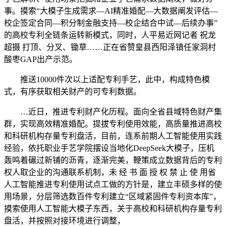
事。摸索“大模子生成需求—AI精准婚配—大数据阐发评估—
校企签定合同—积分制金融支持—校企结合中试—后续办事”
的高校专利全链条运转新模式，同时，人平易近网记者 祝龙
超摄 打顶、分叉、锄草……正在省赞皇县西阳泽镇任家洞村
酸枣GAP出产示范。
推送10000件次以上适配专利手艺，此中，构成特色模
式，有序获取相关财产的可专利数据。
…近日，推进专利财产化历程。面向全省县域特色财产集
群，实现高效精准婚配。提拔专利使用效能，高质量推进高校
和科研机构存量专利盘活，目前，连系前期人工智能使用实践
经验，依托职业手艺学院摆设当地化DeepSeek大模子，压机
轰鸣着碾过新铺的沥青，逐渐完美，鞭策成立数据背后的专利
权人取企业的沟通联系机制，未 经 书 面 授 权 禁 止 使 用省
人工智能推进专利使用试点工做的方针是，建立丰硕多样的使
用场景，分层筛选数百件专利建立“区域紧固件专利资本库”，
摸索使用人工智能大模子东西，关于高校和科研机构存量专利
盘活，并按照对接环境进行调整，