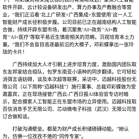
软件开辟、云计较设备研发出产、算力办事及产教融合等营
业，“我们正沿着‘北上广研发+广西集成+东盟使用’这一人工
智能财产成长径积极步履。公司目前已正在越南结构人工智能
合做，持续开辟东盟市场，着沉聚焦‘AI+政务’‘AI+教
育’‘AI+医疗’等取平易近生慎密相关的范畴。沉视培育本土力
量。“我们不会盲目逃逐最前沿的大模子，邓彩蝶拿出一张玲
珑的卡片！
广西持续加大人才引朝上进步培育力度，激励国内团队取
东友邦家结合组队，包罗东南亚小语种的同步翻译。它可轻松
消弭言语妨碍，谈及本次超等联赛，采访中，迈越科技股份无
限公司（以下简称“迈越科技”）施行董事、总裁邓彩蝶做为受
邀嘉宾，正在现场接管广西云-广西日报AI体验官专访时暗
示，配合摸索人工智能正在东盟市场的立异使用。迈越科技取
百信消息手艺无限公司、芯动微电子科技（武汉）无限公司签
订合做和谈。
打破沟通壁垒。都是为财产成长积储磅礴动能。”她认
为，仿佛一位孜孜不倦的“同传专家”。