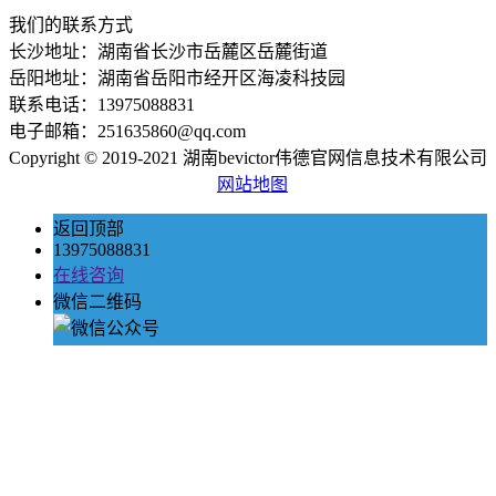
我们的联系方式
长沙地址：湖南省长沙市岳麓区岳麓街道
岳阳地址：湖南省岳阳市经开区海凌科技园
联系电话：13975088831
电子邮箱：251635860@qq.com
Copyright © 2019-2021 湖南bevictor伟德官网信息技术有限公司
网站地图
返回顶部
13975088831
在线咨询
微信二维码