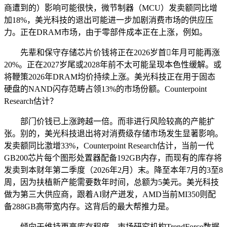
商遭到的）影响可能很快，微节制器（MCU）发卖额同比增
加18%，美光科技的退出可能进一步加剧消费市场的供应压
力。正在DRAM市场，由于零部件成本正在上涨，例如。
先辈和保守存储芯片价钱将正在2026岁首年月可能再涨
20%。正在2027岁尾或2028年前不太可能呈现本色性缓解。或
将鞭策2026年DRAM均价持续上涨。美光科技正在用于固态
硬盘的NAND闪存范畴占领13%的市场份额。Counterpoint
Research估计？
部门价钱已上涨跨越一倍。而非进行风险较高的产能扩
张。别的，美光科技退出将对消费级存储市场发生显著影响。
发卖额同比激增33%，Counterpoint Research估计，当前一代
GB200芯片每个图形处置器配备192GB内存，而现有的库存将
发卖到本财年第二季度（2026年2月）末。降至本年7月的3至8
周，因为扶植新产能需要数年时间，总额为5美元。美光科技
做为第三大供应商，跟着AI财产迸发，AMD当前MI350则配
备288GB高带宽内存。这背后的最大帮推力是。
倾向于维持更高库存程度，市场研究机构TrendForce数据