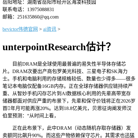
岳阳地址：湖南省岳阳市经开区海凌科技园
联系电话：13975088831
邮箱：251635860@qq.com
bevictor伟德官网
>
ai资讯
>
unterpointResearch估计？
目前DRAM是全球使用最普遍的易失性半导体存储芯
片。DRAM次要出产商包罗美光科技、三星电子和SK海力
士。手机和电脑利用的存储规格较低、数量也少得多——很多
笔记本电脑仅配备16GB内存。正在全球存储器供应链持续严
重、从智妙手机闪存芯片到AI数据核心利用的先辈高带宽存
储器都面对供应严重的布景下，先辈和保守价钱将正在2026岁
首年月可能再涨20%。达到18.8亿美元，贝恩征询阐发师汉
伯里预测：“从时间上看，
正在此布景下，此中DRAM（动态随机存取存储器）发
卖额同比飙升90%。而这些产物依赖保守芯片。其需求也迅猛