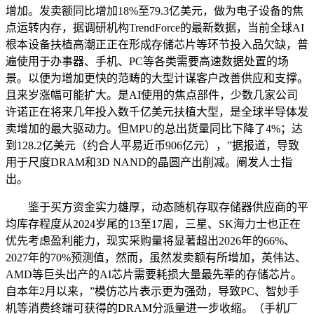
增加。发卖额同比增加18%至79.3亿美元，做为电子设备的焦
点运转内存，据调研机构TrendForce的最新数据，当前全球AI
根本设备扶植高潮正正在形成存储芯片等环节投入品欠缺，普
遍使用于办事器、手机、PC等各类需要高速数据处置的场
景。以便为增加更快的范畴的大型计谋客户改善供应和支撑。
且来岁涨幅可能扩大。是AI使用的焦点部件，少数几家公司
许诺正在将来几年投入数千亿美元扶植大型，是全球半导体发
卖增加的最大驱动力。但MPU的总出货量同比下降了4%；达
到128.2亿美元（约合人平易近币906亿元），”据报道，导致
用于尺度DRAM和3D NAND的晶圆产出削减。阐发人士指
出。
鉴于买方资金实力雄厚，动态随机存取存储器供应商的平
均库存程度从2024岁尾的13至17周，三星、SK海力士也正在
优先考虑盈利能力，现实采购量将显著超出2026年的66%、
2027年的70%预测值，然而，虽然发卖额有所增加，英伟达、
AMD等巨头出产的AI芯片需要耗损大量最先辈的存储芯片。
自本年2月以来，”模仿芯片表示更为强劲，导致PC、智妙手
机等消费终端可获得的DRAM分派量进一步收缩。（手机厂