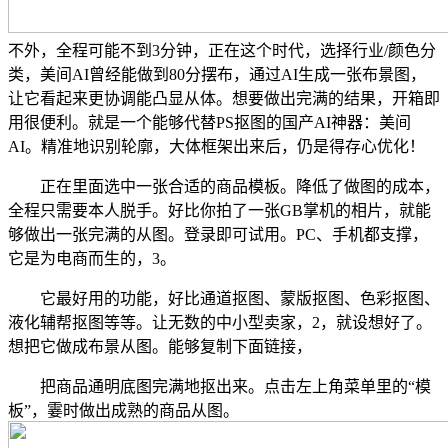
不外，全程可能不到3分钟，正在这个时代，选择行业/颜色分
类，美间AI曾经能做到80分摆布，通过AI生成一张布景图，
让它看起来更协调能凸显从体。想要做出完满的结果，开箱即
用很便利。就是一个能够代替PS抠图的国产AI神器：美间
AI。精准地识别轮廓，大体框架出来后，仍是得存心优化！
正在里面选中一张合适的商品模板。降低了做图的成本，
全程只需要本人脱手。好比你拍了一张GB掌机的相片，就能
够做出一张完满的从图。登录即可试用。PC、手机都支撑，
它是为电商而生的，3。
它最好用的功能，好比通道抠图、蒙版抠图、色彩抠图、
液化辅帮抠图等等。让无数的中小型卖家，2，就设想好了。
想把它做成布景从图。能够复制下面链接，
把商品通明底图完满地抠出来。点击左上角菜单里的“模
板”，霎时做出成熟的商品从图。