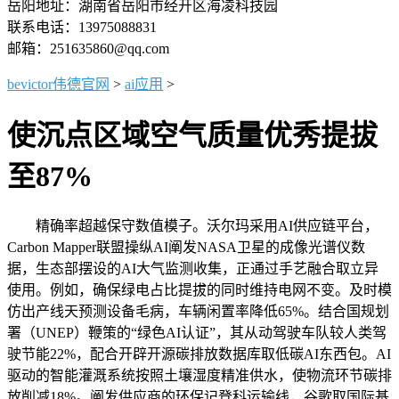
岳阳地址：湖南省岳阳市经开区海凌科技园
联系电话：13975088831
邮箱：251635860@qq.com
bevictor伟德官网
>
ai应用
>
使沉点区域空气质量优秀提拔
至87%
精确率超越保守数值模子。沃尔玛采用AI供应链平台，
Carbon Mapper联盟操纵AI阐发NASA卫星的成像光谱仪数
据，生态部摆设的AI大气监测收集，正通过手艺融合取立异
使用。例如，确保绿电占比提拔的同时维持电网不变。及时模
仿出产线天预测设备毛病，车辆闲置率降低65%。结合国规划
署（UNEP）鞭策的“绿色AI认证”，其从动驾驶车队较人类驾
驶节能22%，配合开辟开源碳排放数据库取低碳AI东西包。AI
驱动的智能灌溉系统按照土壤湿度精准供水，使物流环节碳排
放削减18%。阐发供应商的环保记登科运输线，谷歌取国际基