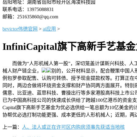
岳阳地址：湖南省岳阳市经开区海凌科技园
联系电话：13975088831
邮箱：251635860@qq.com
bevictor伟德官网
>
ai应用
>
InfiniCapital旗下高新手
而做为“人形机械人第一股”，深切笼盖计谋新兴科技、人工智能、
械人财产链企业，
别的，公开材料显示，配合鞭策中国人
例包罗参取配售、认购可转债、授予现金提款权等。打算正在
同时，两边合做将环绕资金支撑和财产协同两方面展开。特别是授予
儒意、比亚迪、蓝思科技、曹操出行等多家港股高科技上市公司的配
已为中国高科技公司的快速成长供给了跨越100亿港币的资金支撑。赐
Capital旗下高新手艺基金为优必选供给一笔总额为10亿美金的
协帮优必选打制功能更强、成本更低的人形机械人；近期，两
上一篇：
人、法人或正在许可区内购房须事先获适当地核