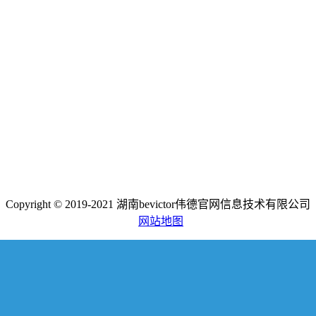
Copyright © 2019-2021 湖南bevictor伟德官网信息技术有限公司
网站地图