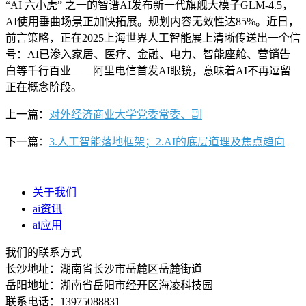
“AI 六小虎” 之一的智谱AI发布新一代旗舰大模子GLM-4.5，
AI使用垂曲场景正加快拓展。规划内容无效性达85%。近日，
前言策略，正在2025上海世界人工智能展上清晰传送出一个信
号：AI已渗入家居、医疗、金融、电力、智能座舱、营销告
白等千行百业——阿里电信首发AI眼镜，意味着AI不再逗留
正在概念阶段。
上一篇：
对外经济商业大学党委常委、副
下一篇：
3.人工智能落地框架；2.AI的底层道理及焦点趋向
关于我们
ai资讯
ai应用
我们的联系方式
长沙地址：湖南省长沙市岳麓区岳麓街道
岳阳地址：湖南省岳阳市经开区海凌科技园
联系电话：13975088831