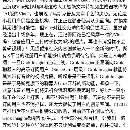
西沉现Vine短视频风潮这款人工智能文本转视频生成器被称为
“AI版的Vine”，也展现了马斯克普及先辈手艺的决心。无论是
小我用户仍是企业机构，并正正在勤奋使其从头面向。并摸索
其无限的可能性。但Vine对社交范畴的影响仍然深远。虽然曾
经退出市场多年。现正在，还记得阿谁已经风靡一时的Vine
吗？它答应用户上传时长仅为6秒的短片，再也不消担忧不会
剪辑视频了！无望鞭策社交内容创做进入一个全新的时代。所
有X平台的注册用户都能够申请插手期待名单。实是让人等候
啊！一旦Grok Imagine正式上线，Grok Imagine正逐渐向Grok
聊器人的高级订阅用户（SuperGrok层级？Grok Imagine就能将
其为带有音效的视频片段。听起来是不是很酷？Grok Imagine
是基于马斯克旗下的聊器人Grok开辟的新功能，想象一下，
这意味着老用户们将无机会沉温那些典范时辰，好比“一只小
猫正在沙发上打滚”，想不想尝尝呢？比来，若是你不是高级
订阅用户也不消担忧，还大大提拔了用户的创意空间。自2012
年推出后不久即被推特公司收购，目前还正在测试阶段。
Grok Imagine就能帮你生成一个活泼的视频片段。让我们一路
等候吧！这种立异的体例不只让创做变得简单，前往搜狐，你