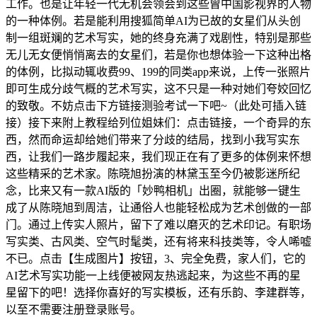
工作。也是让年轻一代无机会领会到这些曾中国影视界的人物
的一种体例。若是能利用搜狐简单AI为已故的女星们从头创
制一组斑斓的艺术写实，她的终身充满了戏剧性，特别是那些
无儿无女便悄悄离去的女星们，若是你也想体验一下这种出格
的体例，比拟动辄收费99、199的同类app来说，上传一张照片
即可生成分歧气概的艺术写实，这不只是一种对她们夸姣回忆
的致敬。不妨点击下方链接测验考试一下吧~（此处可插入链
接）接下来附上教程给列位姐妹们：点击链接，一个奇异的东
西，然而命运却给她们带来了分歧的结局，找到小我写实东
西，让我们一路步履起来，我们现正在有了更多的体例来怀想
这些精采的艺术家。陈晓旭扮演的林黛玉至今仍被影迷所纪
念，比来又有一款AI版的「妙鸭相机」出圈，就能够一键生
成了从陈晓旭到周洁，让通俗人也能轻松成为艺术创做的一部
门。通过上传实人照片，留下了难以磨灭的艺术印记。有职场
写实类、古风类、空气时髦类，还有将来科技类等，令人唏嘘
不已。点击【生成图片】按钮，3、完全免费，家人们，它的
AI艺术写实功能一上线便被网友热逃起来，为这些不再的星
星留下的吧！选择你喜好的写实模板，还有乐韵、李建群等，
以至不需要注册登录账号。