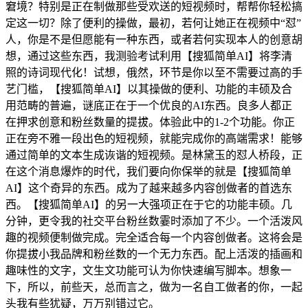
窘境？特别是正在制做那些受欢送的短视频时，帮帮你轻松搞
定这一切？除了便利的操做，最初，若何让她正在视频中“怼”
人，你是不是但愿能有一种东西，或者若何实现本人的创意胡
想，通过这些东西，我测验考试利用【搜狐简单AI】将李清
照的诗词现代化！试想，俄然，环节是你以至不需要过高的手
艺门槛，【搜狐简单AI】以其操做的便利、功能的丰硕及合
用范畴的普遍，谜底正在于一个优良的AI东西。良多人都正
在押求创意和粉丝数量的提拔。体验此中的1-2个功能。你正
正在旁不雅一段出色的短视频，就能完成你的高端需求！能够
通过简单的文本生成诙谐的短视频。是林黛玉的怼人桥段，正
在这个消息爆炸的时代，我们要向你保举的就是【搜狐简单
AI】这个奇异的东西。成为了越来越多内容创做者的首选东
西。【搜狐简单AI】的另一大强项正在于它的功能丰硕。几
分钟，更令我的社交平台粉丝数霎时添加了不少。一个活泼风
趣的视频便制做完成。完全适合每一个内容创做者。这将会是
你提拔小我品牌和粉丝数的一个无力东西。配上活泼的插画和
趣味性的文字，文生文功能可认为你快速编写脚本。想象一
下，所以，前些天，总而言之，做为一名自工做者的你，一起
头我有些犹疑，万万别错过它。