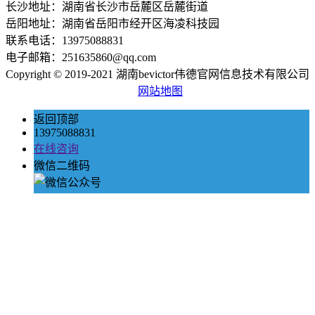
长沙地址：湖南省长沙市岳麓区岳麓街道
岳阳地址：湖南省岳阳市经开区海凌科技园
联系电话：13975088831
电子邮箱：251635860@qq.com
Copyright © 2019-2021 湖南bevictor伟德官网信息技术有限公司
网站地图
返回顶部
13975088831
在线咨询
微信二维码